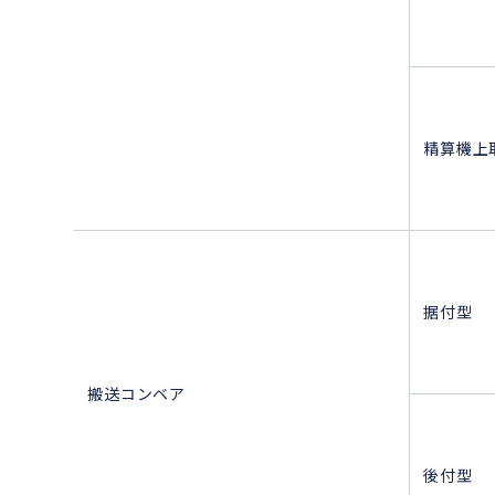
精算機上
据付型
搬送コンベア
後付型