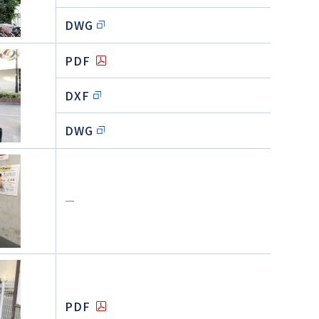
DWG
PDF
DXF
DWG
―
PDF