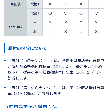
戸田駅
北第1
×
×
×
×
北第2
〇
〇
〇
〇
南
×
×
×
×
北戸田駅
北
×
×
×
×
原付の区分について
「原付（白色ナンバー）」は、特定小型原動機付自転車
／新基準原動機付自転車（125cc以下・最高出力4.0kW
以下）／従来の第一種原動機付自転車（50cc以下）が
該当します。
「原付（黄・桃色ナンバー）」は、第二種原動機付自転
車（51～125cc）が該当します。
自転車駐車場の利用方法