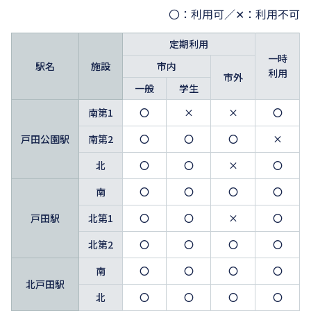
〇：利用可／✕：利用不可
定期利用
一時
駅名
施設
市内
利用
市外
一般
学生
南第1
〇
×
×
〇
戸田公園駅
南第2
〇
〇
〇
×
北
〇
〇
×
〇
南
〇
〇
〇
〇
戸田駅
北第1
〇
〇
×
〇
北第2
〇
〇
〇
〇
南
〇
〇
〇
〇
北戸田駅
北
〇
〇
〇
〇