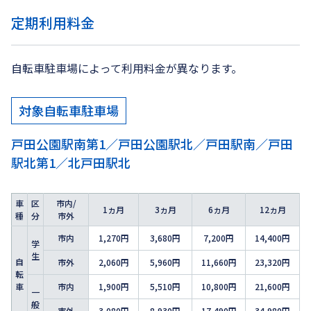
定期利用料金
自転車駐車場によって利用料金が異なります。
対象自転車駐車場
戸田公園駅南第1／戸田公園駅北／戸田駅南／戸田
駅北第1／北戸田駅北
車
区
市内/
1ヵ月
3ヵ月
6ヵ月
12ヵ月
種
分
市外
市内
1,270円
3,680円
7,200円
14,400円
学
生
自
市外
2,060円
5,960円
11,660円
23,320円
転
車
市内
1,900円
5,510円
10,800円
21,600円
一
般
市外
3,080円
8,930円
17,490円
34,980円