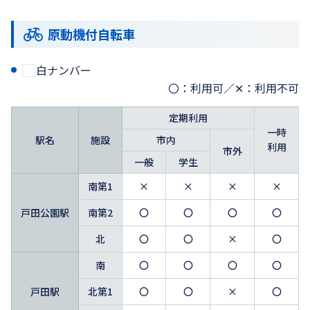
原動機付自転車
白ナンバー
〇：利用可／✕：利用不可
定期利用
一時
駅名
施設
市内
利用
市外
一般
学生
南第1
×
×
×
×
戸田公園駅
南第2
〇
〇
〇
〇
北
〇
〇
×
〇
南
〇
〇
〇
〇
戸田駅
北第1
〇
〇
×
〇