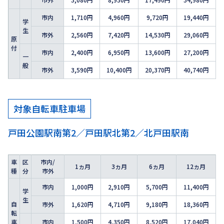
市内
1,710円
4,960円
9,720円
19,440円
学
生
市外
2,560円
7,420円
14,530円
29,060円
原
付
市内
2,400円
6,950円
13,600円
27,200円
一
般
市外
3,590円
10,400円
20,370円
40,740円
対象自転車駐車場
戸田公園駅南第2／戸田駅北第2／北戸田駅南
車
区
市内/
1ヵ月
3ヵ月
6ヵ月
12ヵ月
種
分
市外
市内
1,000円
2,910円
5,700円
11,400円
学
生
自
市外
1,620円
4,710円
9,180円
18,360円
転
車
市内
1,500円
4,350円
8,520円
17,040円