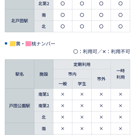
北第2
〇
〇
〇
〇
南
〇
〇
〇
〇
北戸田駅
北
〇
〇
〇
〇
黄・
桃ナンバー
〇：利用可／✕：利用不可
定期利用
一時
駅名
施設
市内
利用
市外
一般
学生
南第1
×
×
×
×
戸田公園駅
南第2
×
×
×
×
北
×
×
×
×
南
×
×
×
×